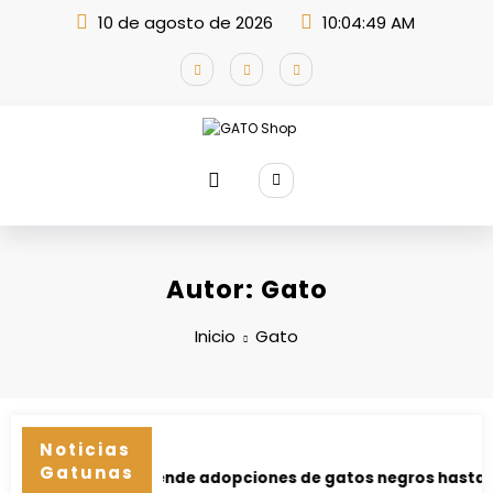
Saltar
10 de agosto de 2026
10:04:49 AM
al
contenido
Autor: Gato
Inicio
Gato
Noticias
Gatunas
 suspende adopciones de gatos negros hasta después de H
California p