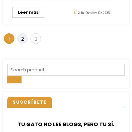
Leer más
2 De Octubre De 2025
Paginación
1
2
de
entradas
SUSCRÍBETE
TU GATO NO LEE BLOGS, PERO TU SÍ.