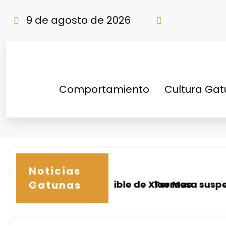
Saltar
al
9 de agosto de 2026
contenido
Comportamiento
Cultura Ga
Etiqueta: comportamiento
Noticias
: el viaje imposible de Xiao Mao
Terrassa suspende ado
Gatunas