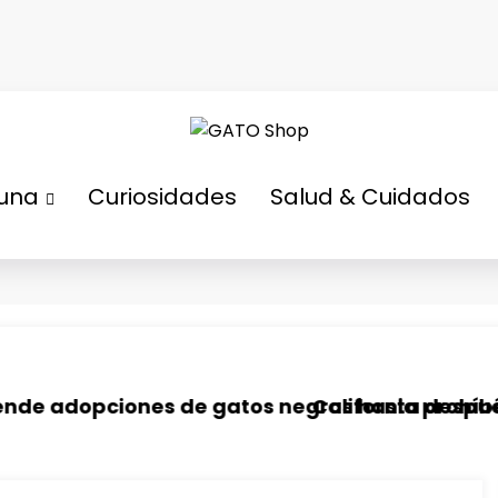
tuna
Curiosidades
Salud & Cuidados
 felino
pciones de gatos negros hasta después de Ha
California prohíbe la desu