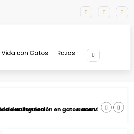
Vida con Gatos
Razas
Inicio
comportamiento felino
lloween
ngulación en gatos: una victoria para sus patit
Nacen 2 cachorros de Gato P