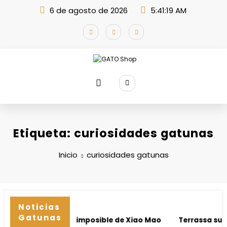
Saltar
6 de agosto de 2026
5:41:19 AM
al
contenido
Etiqueta: curiosidades gatunas
Inicio
curiosidades gatunas
Noticias
Gatunas
nesota: el viaje imposible de Xiao Mao
Terrassa suspend