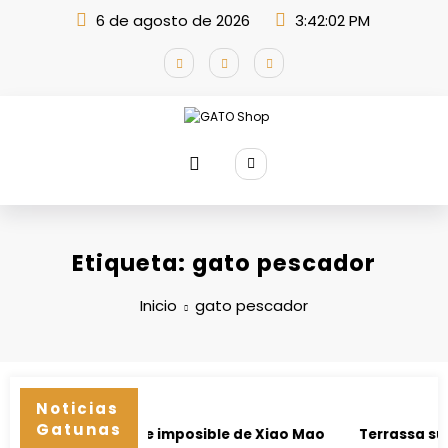
Saltar
6 de agosto de 2026
3:42:02 PM
al
contenido
Etiqueta: gato pescador
Inicio
gato pescador
Noticias
Gatunas
nnesota: el viaje imposible de Xiao Mao
Terrassa suspen