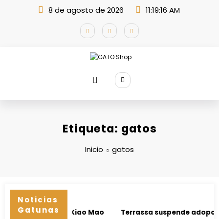
Saltar
8 de agosto de 2026
11:19:16 AM
al
contenido
Etiqueta: gatos
Inicio
gatos
Noticias
Gatunas
je imposible de Xiao Mao
Terrassa suspende adopciones 