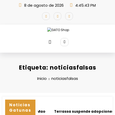
Saltar
8 de agosto de 2026
4:45:43 PM
al
contenido
Etiqueta: noticiasfalsas
Inicio
noticiasfalsas
Noticias
Gatunas
posible de Xiao Mao
Terrassa suspende adopciones de g