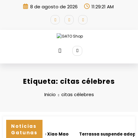
Saltar
8 de agosto de 2026
11:29:22 AM
al
contenido
Etiqueta: citas célebres
Inicio
citas célebres
Noticias
Gatunas
aje imposible de Xiao Mao
Terrassa suspende adopciones