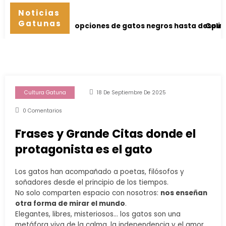
Noticias
Gatunas
 adopciones de gatos negros hasta después de Halloween
California prohíbe la 
Cultura Gatuna
18 De Septiembre De 2025
0 Comentarios
Frases y Grande Citas donde el
protagonista es el gato
Los gatos han acompañado a poetas, filósofos y
soñadores desde el principio de los tiempos.
No solo comparten espacio con nosotros:
nos enseñan
otra forma de mirar el mundo
.
Elegantes, libres, misteriosos… los gatos son una
metáfora viva de la calma, la independencia y el amor