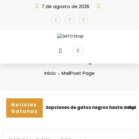
Saltar
7 de agosto de 2026
al
contenido
MailPoet Page
Inicio
MailPoet Page
Noticias
a suspende adopciones de gatos negros hasta después de 
California 
Gatunas