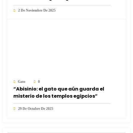
Tyler”
2 De Noviembre De 2025
Gato
0
“Abisinio: el gato que aún guarda el
misterio de los templos egipcios”
29 De Octubre De 2025