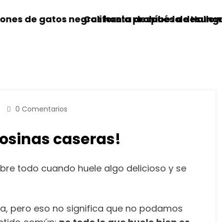
gros hasta después de Halloween
California prohíbe la desungulación en gatos: 
Na
0 Comentarios
losinas caseras!
re todo cuando huele algo delicioso y se
da, pero eso no significa que no podamos