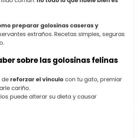
entido común:
no todo lo que huele bien es
ómo preparar golosinas caseras y
onservantes extraños. Recetas simples, seguras
o.
aber sobre las golosinas felinas
l de
reforzar el vínculo
con tu gato, premiar
rle cariño.
ios puede alterar su dieta y causar